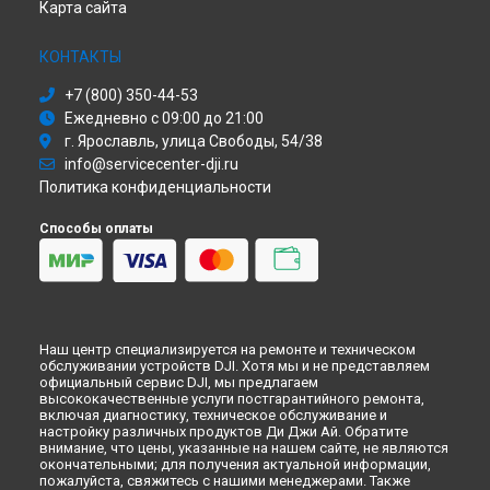
Карта сайта
Диагностика квадрокоптера DJI в
Ульяновске
Диагностика квадрокоптера DJI в
Кирове
КОНТАКТЫ
Диагностика квадрокоптера DJI в
Москве
+7 (800) 350-44-53
Диагностика квадрокоптера DJI в
Санкт-Петербурге
Ежедневно с 09:00 до 21:00
г. Ярославль, улица Свободы, 54/38
info@servicecenter-dji.ru
Политика конфиденциальности
Способы оплаты
Наш центр специализируется на ремонте и техническом
обслуживании устройств DJI. Хотя мы и не представляем
официальный сервис DJI, мы предлагаем
высококачественные услуги постгарантийного ремонта,
включая диагностику, техническое обслуживание и
настройку различных продуктов Ди Джи Ай. Обратите
внимание, что цены, указанные на нашем сайте, не являются
окончательными; для получения актуальной информации,
пожалуйста, свяжитесь с нашими менеджерами. Также