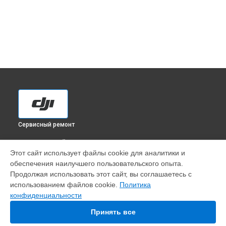
Сервисный ремонт
ВЫБЕРИ СВОЙ ГОРОД
Этот сайт использует файлы cookie для аналитики и
Установка антенны пульта квадрокоптера Matrice 600 Pro
обеспечения наилучшего пользовательского опыта.
DJI в
Краснодаре
Продолжая использовать этот сайт, вы соглашаетесь с
Установка антенны пульта квадрокоптера Matrice 600 Pro
использованием файлов cookie.
Политика
DJI в
Ростове-на-Дону
конфиденциальности
Установка антенны пульта квадрокоптера Matrice 600 Pro
DJI в
Нижнем Новгороде
Принять все
Установка антенны пульта квадрокоптера Matrice 600 Pro