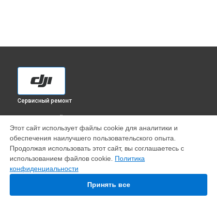
Сервисный ремонт
ВЫБЕРИ СВОЙ ГОРОД
Этот сайт использует файлы cookie для аналитики и
Замена рамы квадрокоптера Mavic 2 Enterprise Dual DJI в
обеспечения наилучшего пользовательского опыта.
Краснодаре
Продолжая использовать этот сайт, вы соглашаетесь с
Замена рамы квадрокоптера Mavic 2 Enterprise Dual DJI в
использованием файлов cookie.
Политика
Ростове-на-Дону
конфиденциальности
Замена рамы квадрокоптера Mavic 2 Enterprise Dual DJI в
Нижнем Новгороде
Принять все
Замена рамы квадрокоптера Mavic 2 Enterprise Dual DJI в
Новосибирске
Замена рамы квадрокоптера Mavic 2 Enterprise Dual DJI в