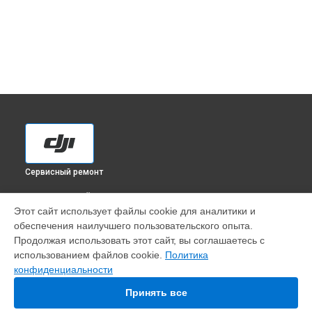
Сервисный ремонт
ВЫБЕРИ СВОЙ ГОРОД
Этот сайт использует файлы cookie для аналитики и
Установка антенны пульта квадрокоптера Phantom 3
обеспечения наилучшего пользовательского опыта.
Advanced DJI в
Краснодаре
Продолжая использовать этот сайт, вы соглашаетесь с
Установка антенны пульта квадрокоптера Phantom 3
использованием файлов cookie.
Политика
Advanced DJI в
Ростове-на-Дону
конфиденциальности
Установка антенны пульта квадрокоптера Phantom 3
Advanced DJI в
Нижнем Новгороде
Принять все
Установка антенны пульта квадрокоптера Phantom 3