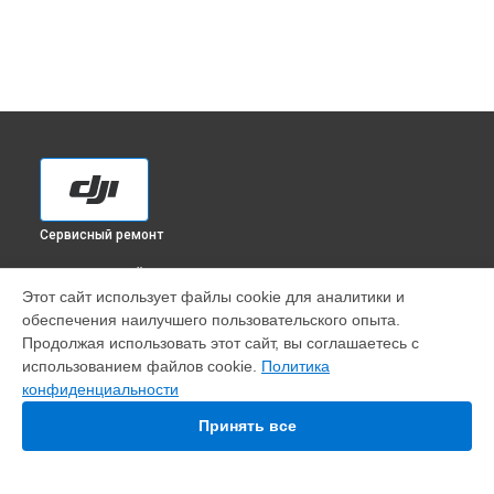
Сервисный ремонт
ВЫБЕРИ СВОЙ ГОРОД
Этот сайт использует файлы cookie для аналитики и
Прошивка квадрокоптера Phantom 3 standard DJI в
обеспечения наилучшего пользовательского опыта.
Краснодаре
Продолжая использовать этот сайт, вы соглашаетесь с
Прошивка квадрокоптера Phantom 3 standard DJI в
использованием файлов cookie.
Политика
Ростове-на-Дону
конфиденциальности
Прошивка квадрокоптера Phantom 3 standard DJI в
Нижнем Новгороде
Принять все
Прошивка квадрокоптера Phantom 3 standard DJI в
Новосибирске
Прошивка квадрокоптера Phantom 3 standard DJI в